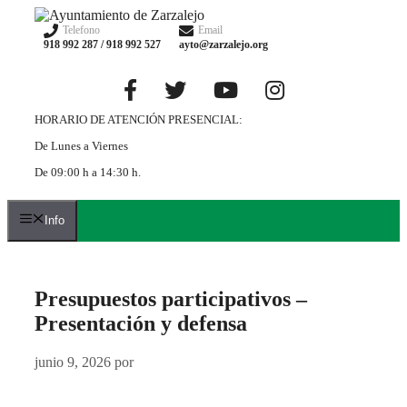
Saltar
al
Telefono
Email
918 992 287 / 918 992 527
ayto@zarzalejo.org
contenido
HORARIO DE ATENCIÓN PRESENCIAL:
De Lunes a Viernes
De 09:00 h a 14:30 h.
Info
Presupuestos participativos –
Presentación y defensa
junio 9, 2026
por