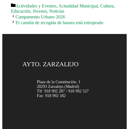
Categorías
Actividades y Eventos
,
Actualidad Municipal
,
Cultura
,
Educación
,
Jóvenes
,
Noticias
Campamento Urbano 2026
El camión de recogida de basura está estropeado
AYTO. ZARZALEJO
Plaza de la Constitución, 1
28293 Zarzalejo (Madrid)
Tlf: 918 992 287 / 918 992 527
Fax: 918 992 182