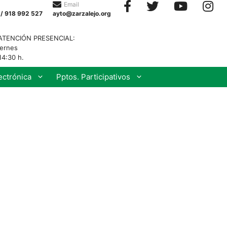
Email
 / 918 992 527
ayto@zarzalejo.org
ATENCIÓN PRESENCIAL:
iernes
14:30 h.
ectrónica
Pptos. Participativos