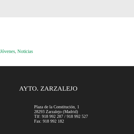
Jóvenes
,
Noticias
AYTO. ZARZALEJO
Plaza de la Constitución, 1
28293 Zarzalejo (Madrid)
Tlf: 918 992 287 / 918 992 527
Fax: 918 992 182