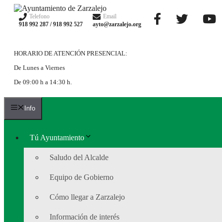
Saltar
al
Telefono
Email
918 992 287 / 918 992 527
ayto@zarzalejo.org
contenido
HORARIO DE ATENCIÓN PRESENCIAL:
De Lunes a Viernes
De 09:00 h a 14:30 h.
Info
Tú Ayuntamiento
Saludo del Alcalde
Equipo de Gobierno
Cómo llegar a Zarzalejo
Información de interés