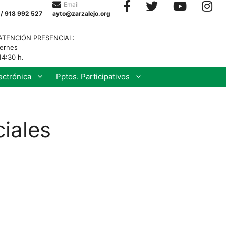
Email
 / 918 992 527
ayto@zarzalejo.org
ATENCIÓN PRESENCIAL:
iernes
14:30 h.
ectrónica
Pptos. Participativos
iales