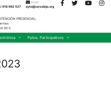
Email
 / 918 992 527
ayto@zarzalejo.org
ATENCIÓN PRESENCIAL:
iernes
14:30 h.
ectrónica
Pptos. Participativos
2023