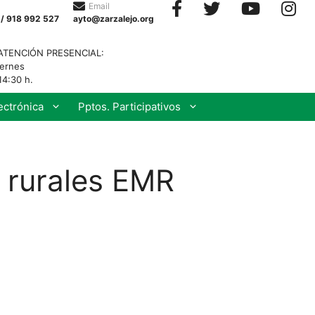
Email
 / 918 992 527
ayto@zarzalejo.org
ATENCIÓN PRESENCIAL:
iernes
14:30 h.
ectrónica
Pptos. Participativos
 rurales EMR