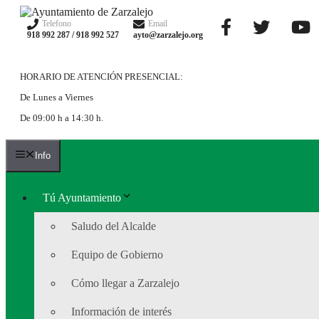
Saltar
al
Telefono
Email
918 992 287 / 918 992 527
ayto@zarzalejo.org
contenido
HORARIO DE ATENCIÓN PRESENCIAL:
De Lunes a Viernes
De 09:00 h a 14:30 h.
Info
Tú Ayuntamiento
Saludo del Alcalde
Equipo de Gobierno
Cómo llegar a Zarzalejo
Información de interés