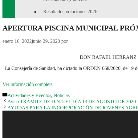
Resultados votaciones 2026
APERTURA PISCINA MUNICIPAL PRÓXI
enero 16, 2022
junio 29, 2020
por
DON RAFAEL HERRANZ 
La Consejería de Sanidad, ha dictado la ORDEN 668/2020, de 19 de ju
Ver información completa
Categorías
Actividades y Eventos
,
Noticias
Aviso TRÁMITE DE D.N.I. EL DÍA 13 DE AGOSTO DE 2020
AYUDAS PARA LA INCORPORACIÓN DE JÓVENES AGR