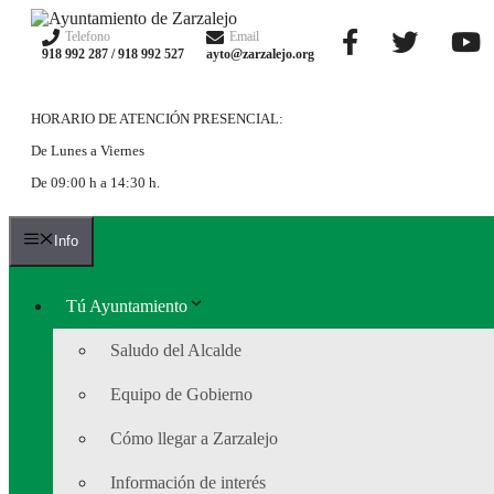
Saltar
al
Telefono
Email
918 992 287 / 918 992 527
ayto@zarzalejo.org
contenido
HORARIO DE ATENCIÓN PRESENCIAL:
De Lunes a Viernes
De 09:00 h a 14:30 h.
Info
Tú Ayuntamiento
Saludo del Alcalde
Equipo de Gobierno
Cómo llegar a Zarzalejo
Información de interés