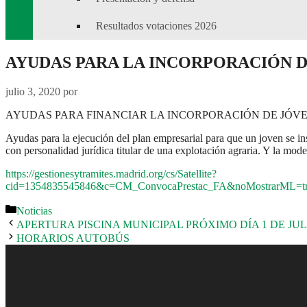
Resultados votaciones 2026
AYUDAS PARA LA INCORPORACIÓN 
julio 3, 2020
por
AYUDAS PARA FINANCIAR LA INCORPORACIÓN DE JÓVEN
Ayudas para la ejecución del plan empresarial para que un joven se in
con personalidad jurídica titular de una explotación agraria. Y la mo
https://gestionesytramites.madrid.org/cs/Satellite?
cid=1354835545846&c=CM_ConvocaPrestac_FA&noMostrarML=tr
Categorías
Noticias
APERTURA PISCINA MUNICIPAL PRÓXIMO DÍA 1 DE JULI
HORARIOS AUTOBÚS