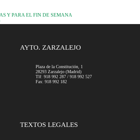
AS Y PARA EL FIN DE SEMANA
9
AYTO. ZARZALEJO
Plaza de la Constitución, 1
28293 Zarzalejo (Madrid)
Tlf: 918 992 287 / 918 992 527
Fax: 918 992 182
TEXTOS LEGALES