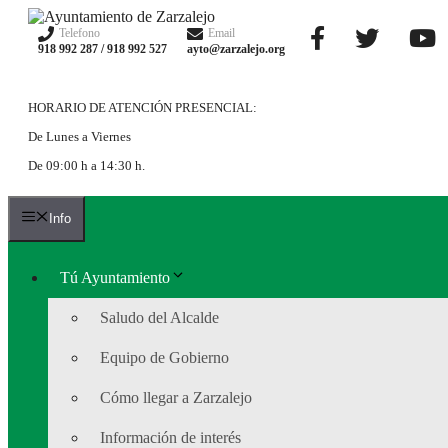
Saltar
al
Telefono
Email
918 992 287 / 918 992 527
ayto@zarzalejo.org
contenido
HORARIO DE ATENCIÓN PRESENCIAL:
De Lunes a Viernes
De 09:00 h a 14:30 h.
Info
Tú Ayuntamiento
Saludo del Alcalde
Equipo de Gobierno
Cómo llegar a Zarzalejo
Información de interés