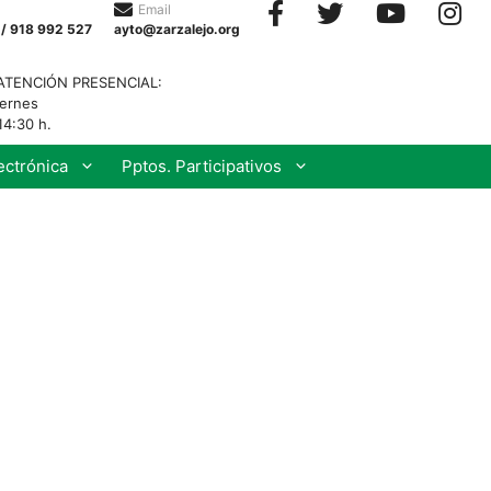
Email
 / 918 992 527
ayto@zarzalejo.org
ATENCIÓN PRESENCIAL:
iernes
14:30 h.
ectrónica
Pptos. Participativos