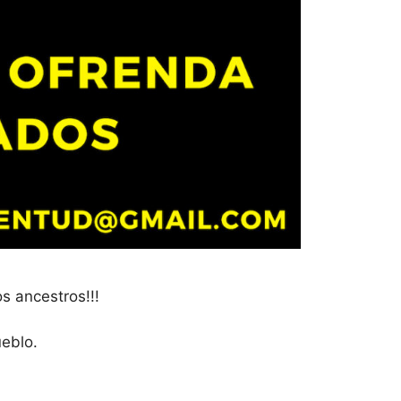
s ancestros!!!
ueblo.