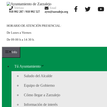
Saltar
al
Telefono
Email
918 992 287 / 918 992 527
ayto@zarzalejo.org
contenido
HORARIO DE ATENCIÓN PRESENCIAL:
De Lunes a Viernes
De 09:00 h a 14:30 h.
Info
Tú Ayuntamiento
Saludo del Alcalde
Equipo de Gobierno
Cómo llegar a Zarzalejo
Información de interés