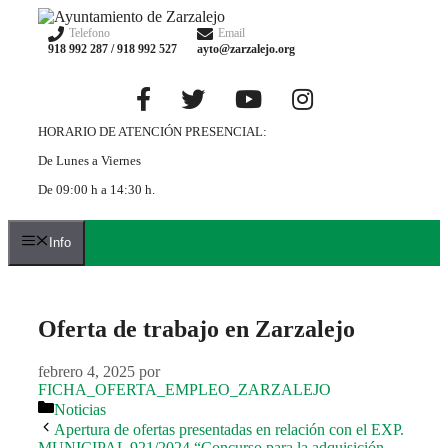
Saltar
al
Telefono
Email
918 992 287 / 918 992 527
ayto@zarzalejo.org
contenido
HORARIO DE ATENCIÓN PRESENCIAL:
De Lunes a Viernes
De 09:00 h a 14:30 h.
Info
Oferta de trabajo en Zarzalejo
febrero 4, 2025
por
FICHA_OFERTA_EMPLEO_ZARZALEJO
Categorías
Noticias
Apertura de ofertas presentadas en relación con el EXP.
MUNICIPAL 921/2024 “Concurso para la adquisición