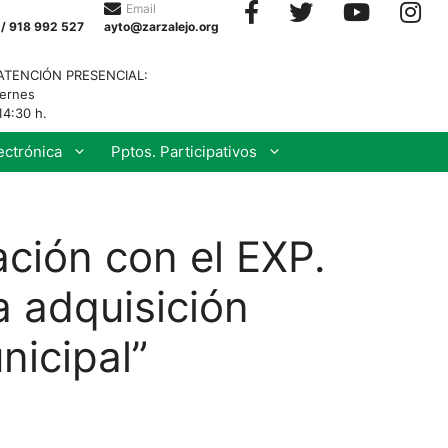
Email
 / 918 992 527
ayto@zarzalejo.org
ATENCIÓN PRESENCIAL:
iernes
14:30 h.
ectrónica
Pptos. Participativos
ación con el EXP.
 adquisición
nicipal”