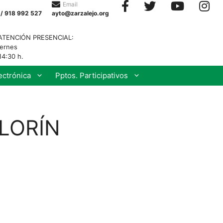
Email
 / 918 992 527
ayto@zarzalejo.org
ATENCIÓN PRESENCIAL:
iernes
14:30 h.
ectrónica
Pptos. Participativos
OLORÍN