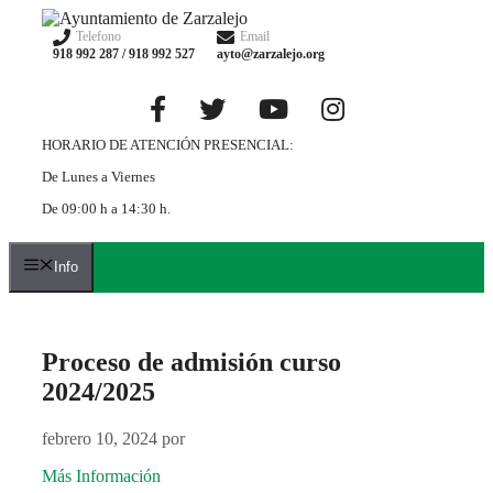
Saltar
al
Telefono
Email
918 992 287 / 918 992 527
ayto@zarzalejo.org
contenido
HORARIO DE ATENCIÓN PRESENCIAL:
De Lunes a Viernes
De 09:00 h a 14:30 h.
Info
Proceso de admisión curso
2024/2025
febrero 10, 2024
por
Más Información