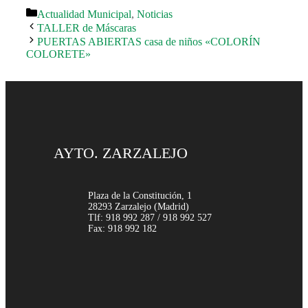
Categorías
Actualidad Municipal
,
Noticias
TALLER de Máscaras
PUERTAS ABIERTAS casa de niños «COLORÍN
COLORETE»
AYTO. ZARZALEJO
Plaza de la Constitución, 1
28293 Zarzalejo (Madrid)
Tlf: 918 992 287 / 918 992 527
Fax: 918 992 182