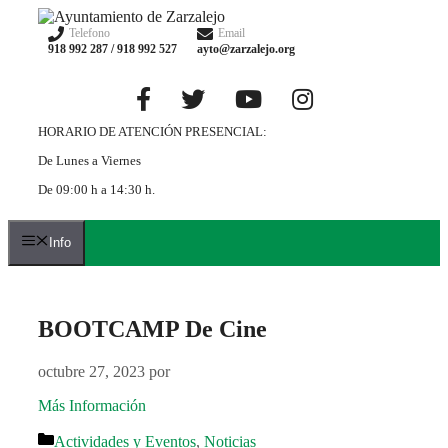
Saltar
al
Telefono
Email
918 992 287 / 918 992 527
ayto@zarzalejo.org
contenido
HORARIO DE ATENCIÓN PRESENCIAL:
De Lunes a Viernes
De 09:00 h a 14:30 h.
Info
BOOTCAMP De Cine
octubre 27, 2023
por
Más Información
Categorías
Actividades y Eventos
,
Noticias