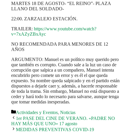
MARTES 18 DE AGOSTO- “EL REINO”- PLAZA
LLANO DEL SOLDADO-
22:00. ZARZALEJO ESTACIÓN.
TRAILER:
https://www.youtube.com/watch?
v=7xAZyZBxAyc
NO RECOMENDADA PARA MENORES DE 12
AÑOS
ARGUMENTO: Manuel es un político muy querido pero
que también es corrupto. Cuando sale a la luz un caso de
corrupción que salpica a un compañero, Manuel intenta
encubrirlo pero comete un error y es él el que queda
expuesto. Su nombre queda salpicado y en el partido están
dispuestos a dejarle caer y, además, a hacerle responsable
de toda la trama. Sin embargo, Manuel no está dispuesto a
ceder y hará todo lo necesario para salvarse, aunque tenga
que tomar medidas inesperadas.
Categorías
Actividades y Eventos
,
Noticias
1er PASE DEL CINE DE VERANO. «PADRE NO
HAY MÁS QUE UNO» 17 agosto
MEDIDAS PREVENTIVAS COVID-19