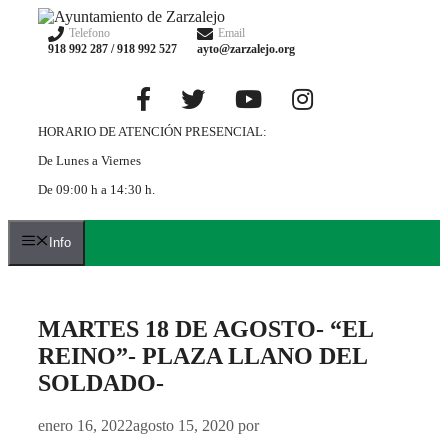
Saltar
al
Telefono
Email
918 992 287 / 918 992 527
ayto@zarzalejo.org
contenido
HORARIO DE ATENCIÓN PRESENCIAL:
De Lunes a Viernes
De 09:00 h a 14:30 h.
Info
MARTES 18 DE AGOSTO- “EL
REINO”- PLAZA LLANO DEL
SOLDADO-
enero 16, 2022
agosto 15, 2020
por