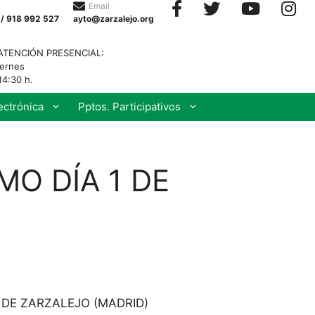
Email
 / 918 992 527
ayto@zarzalejo.org
ATENCIÓN PRESENCIAL:
iernes
14:30 h.
ectrónica
Pptos. Participativos
MO DÍA 1 DE
DE ZARZALEJO (MADRID)