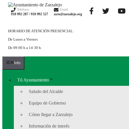
Saltar
al
Telefono
Email
918 992 287 / 918 992 527
ayto@zarzalejo.org
contenido
HORARIO DE ATENCIÓN PRESENCIAL:
De Lunes a Viernes
De 09:00 h a 14:30 h.
Info
Tú Ayuntamiento
Saludo del Alcalde
Equipo de Gobierno
Cómo llegar a Zarzalejo
Información de interés