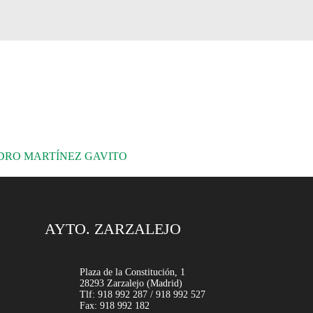
EDRO MARTÍNEZ GAVITO
AYTO. ZARZALEJO
Plaza de la Constitución, 1
28293 Zarzalejo (Madrid)
Tlf: 918 992 287 / 918 992 527
Fax: 918 992 182