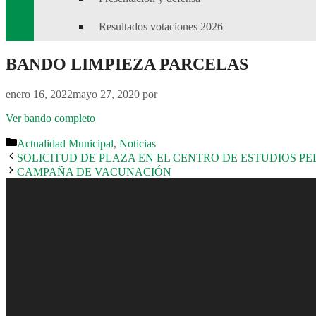
Resultados votaciones 2026
BANDO LIMPIEZA PARCELAS
enero 16, 2022
mayo 27, 2020
por
Ver bando completo
Categorías
Actualidad Municipal
,
Noticias
SOLICITUD DE PLAZA EN EL CENTRO DE ESTUDIOS P
CAMPAÑA DE VACUNACIÓN