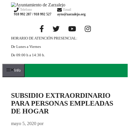
Saltar
al
Telefono
Email
918 992 287 / 918 992 527
ayto@zarzalejo.org
contenido
HORARIO DE ATENCIÓN PRESENCIAL:
De Lunes a Viernes
De 09:00 h a 14:30 h.
Info
SUBSIDIO EXTRAORDINARIO
PARA PERSONAS EMPLEADAS
DE HOGAR
mayo 5, 2020
por