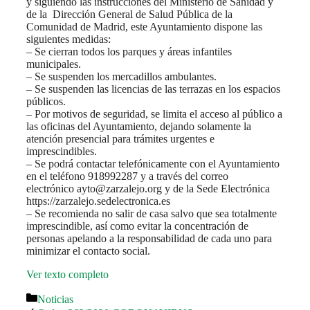
y siguiendo las instrucciones del Ministerio de Sanidad y
de la Dirección General de Salud Pública de la
Comunidad de Madrid, este Ayuntamiento dispone las
siguientes medidas:
– Se cierran todos los parques y áreas infantiles
municipales.
– Se suspenden los mercadillos ambulantes.
– Se suspenden las licencias de las terrazas en los espacios
públicos.
– Por motivos de seguridad, se limita el acceso al público a
las oficinas del Ayuntamiento, dejando solamente la
atención presencial para trámites urgentes e
imprescindibles.
– Se podrá contactar telefónicamente con el Ayuntamiento
en el teléfono 918992287 y a través del correo
electrónico ayto@zarzalejo.org y de la Sede Electrónica
https://zarzalejo.sedelectronica.es
– Se recomienda no salir de casa salvo que sea totalmente
imprescindible, así como evitar la concentración de
personas apelando a la responsabilidad de cada uno para
minimizar el contacto social.
Ver texto completo
Categorías
Noticias