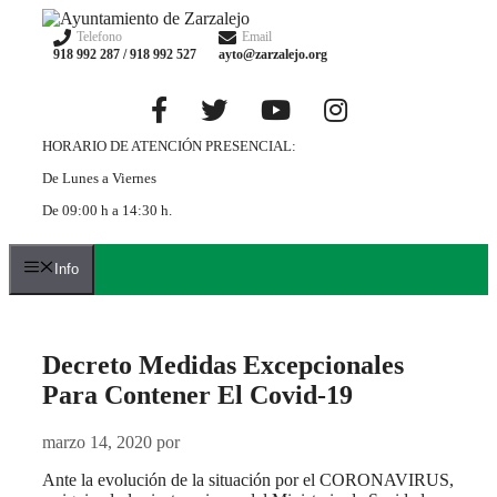
Saltar
al
Telefono
Email
918 992 287 / 918 992 527
ayto@zarzalejo.org
contenido
HORARIO DE ATENCIÓN PRESENCIAL:
De Lunes a Viernes
De 09:00 h a 14:30 h.
Info
Decreto Medidas Excepcionales
Para Contener El Covid-19
marzo 14, 2020
por
Ante la evolución de la situación por el CORONAVIRUS,