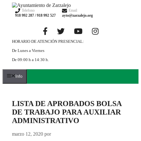
Saltar
al
Telefono
Email
918 992 287 / 918 992 527
ayto@zarzalejo.org
contenido
HORARIO DE ATENCIÓN PRESENCIAL:
De Lunes a Viernes
De 09:00 h a 14:30 h.
Info
LISTA DE APROBADOS BOLSA
DE TRABAJO PARA AUXILIAR
ADMINISTRATIVO
marzo 12, 2020
por