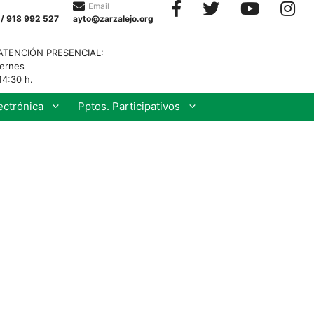
Email
 / 918 992 527
ayto@zarzalejo.org
ATENCIÓN PRESENCIAL:
iernes
14:30 h.
ectrónica
Pptos. Participativos