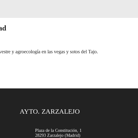
ad
estre y agroecología en las vegas y sotos del Tajo.
AYTO. ZARZALEJO
Plaza de la Constitución, 1
28293 Zarzalejo (Madrid)