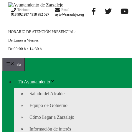
Saltar
al
Telefono
Email
918 992 287 / 918 992 527
ayto@zarzalejo.org
contenido
HORARIO DE ATENCIÓN PRESENCIAL:
De Lunes a Viernes
De 09:00 h a 14:30 h.
Info
Tú Ayuntamiento
Saludo del Alcalde
Equipo de Gobierno
Cómo llegar a Zarzalejo
Información de interés