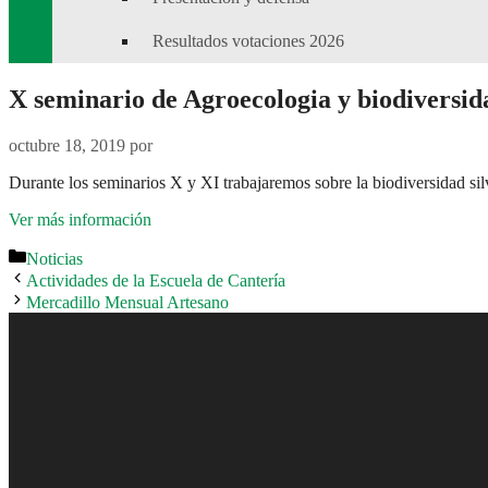
Resultados votaciones 2026
X seminario de Agroecologia y biodiversid
octubre 18, 2019
por
Durante los seminarios X y XI trabajaremos sobre la biodiversidad silv
Ver más información
Categorías
Noticias
Actividades de la Escuela de Cantería
Mercadillo Mensual Artesano