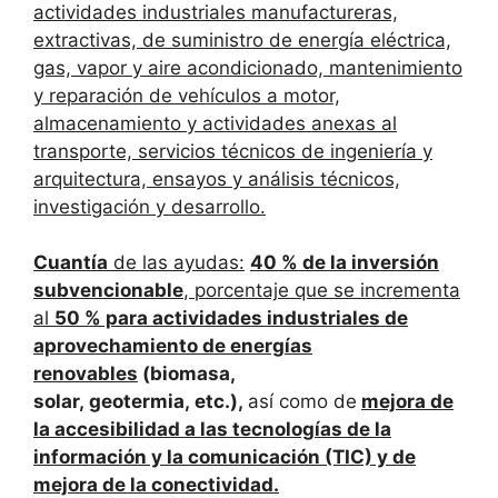
actividades industriales manufactureras,
extractivas, de suministro de energía eléctrica,
gas, vapor y aire acondicionado, mantenimiento
y reparación de vehículos a motor,
almacenamiento y actividades anexas al
transporte, servicios técnicos de ingeniería y
arquitectura, ensayos y análisis técnicos,
investigación y desarrollo.
Cuantía
de las ayudas:
40 % de la inversión
subvencionable
, porcentaje que se incrementa
al
50 % para actividades industriales de
aprovechamiento de energías
renovables
(biomasa,
solar, geotermia, etc.),
así como de
mejora de
la accesibilidad a las tecnologías de la
información y la comunicación (TIC) y de
mejora de la conectividad.