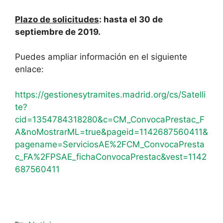
Plazo de solicitudes
: hasta el 30 de
septiembre de 2019.
Puedes ampliar información en el siguiente
enlace:
https://gestionesytramites.madrid.org/cs/Satelli
te?
cid=1354784318280&c=CM_ConvocaPrestac_F
A&noMostrarML=true&pageid=1142687560411&
pagename=ServiciosAE%2FCM_ConvocaPresta
c_FA%2FPSAE_fichaConvocaPrestac&vest=1142
687560411