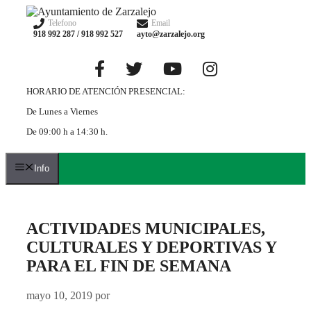
Saltar
al
Telefono
Email
918 992 287 / 918 992 527
ayto@zarzalejo.org
contenido
HORARIO DE ATENCIÓN PRESENCIAL:
De Lunes a Viernes
De 09:00 h a 14:30 h.
Info
ACTIVIDADES MUNICIPALES,
CULTURALES Y DEPORTIVAS Y
PARA EL FIN DE SEMANA
mayo 10, 2019
por