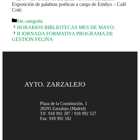
Exposición de palabras poéticas a cargo de Emilyo – Café
Coté.
Categorías
Sin categoría
HORARIOS BIBLIOTECAS MES DE MAYO:
II JORNADA FORMATIVA PROGRAMA DE
GESTION FELINA
AYTO. ZARZALEJO
Plaza de la Constitución, 1
28293 Zarzalejo (Madrid)
Tlf: 918 992 287 / 918 992 527
Fax: 918 992 182