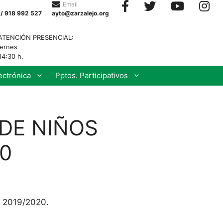
Email
 / 918 992 527
ayto@zarzalejo.org
ATENCIÓN PRESENCIAL:
iernes
14:30 h.
ectrónica
Pptos. Participativos
 DE NIÑOS
0
o 2019/2020.