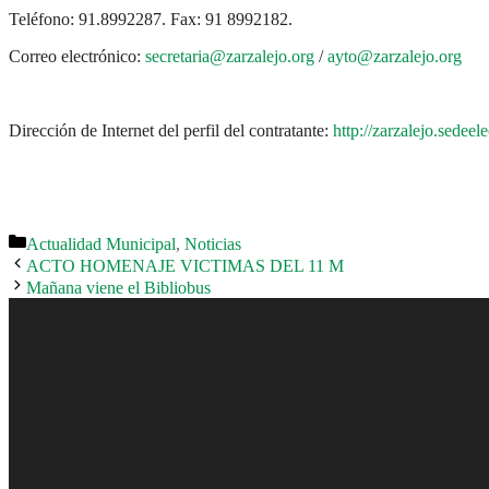
Teléfono: 91.8992287. Fax: 91 8992182.
Correo electrónico:
secretaria@zarzalejo.org
/
ayto@zarzalejo.org
Dirección de Internet del perfil del contratante:
http://zarzalejo.sedeele
Categorías
Actualidad Municipal
,
Noticias
ACTO HOMENAJE VICTIMAS DEL 11 M
Mañana viene el Bibliobus