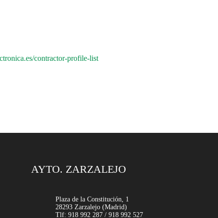
ctronica.es/contractor-profile-list
AYTO. ZARZALEJO
Plaza de la Constitución, 1
28293 Zarzalejo (Madrid)
Tlf: 918 992 287 / 918 992 527