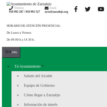
Saltar
al
Telefono
Email
918 992 287 / 918 992 527
ayto@zarzalejo.org
contenido
HORARIO DE ATENCIÓN PRESENCIAL:
De Lunes a Viernes
De 09:00 h a 14:30 h.
Info
Tú Ayuntamiento
Saludo del Alcalde
Equipo de Gobierno
Cómo llegar a Zarzalejo
Información de interés