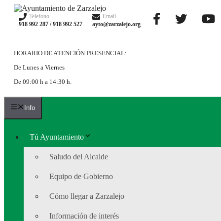
Saltar
al
Telefono
Email
918 992 287 / 918 992 527
ayto@zarzalejo.org
contenido
HORARIO DE ATENCIÓN PRESENCIAL:
De Lunes a Viernes
De 09:00 h a 14:30 h.
Info
Tú Ayuntamiento
Saludo del Alcalde
Equipo de Gobierno
Cómo llegar a Zarzalejo
Información de interés