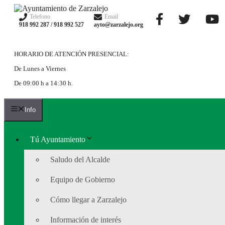
Saltar
al
Telefono
Email
918 992 287 / 918 992 527
ayto@zarzalejo.org
contenido
HORARIO DE ATENCIÓN PRESENCIAL:
De Lunes a Viernes
De 09:00 h a 14:30 h.
Info
Tú Ayuntamiento
Saludo del Alcalde
Equipo de Gobierno
Cómo llegar a Zarzalejo
Información de interés