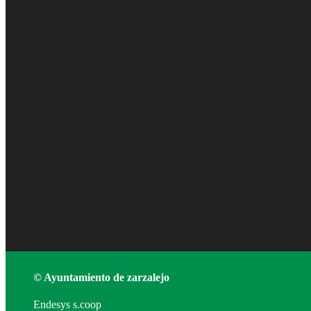
© Ayuntamiento de zarzalejo
Endesys s.coop