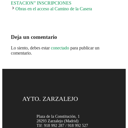
ESTACION” INSCRIPCIONES
Obras en el acceso al Camino de la Casera
Deja un comentario
Lo siento, debes estar
conectado
para publicar un
comentario.
AYTO. ZARZALEJO
Plaza de la Constitución, 1
28293 Zarzalejo (Madrid)
Tlf: 918 992 287 / 918 992 527