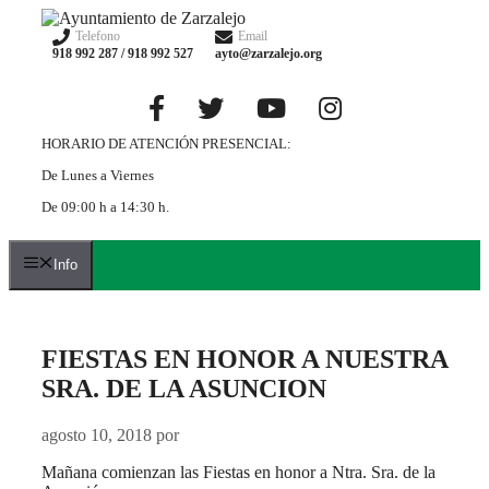
Saltar
al
Telefono
Email
918 992 287 / 918 992 527
ayto@zarzalejo.org
contenido
HORARIO DE ATENCIÓN PRESENCIAL:
De Lunes a Viernes
De 09:00 h a 14:30 h.
Info
FIESTAS EN HONOR A NUESTRA
SRA. DE LA ASUNCION
agosto 10, 2018
por
Mañana comienzan las Fiestas en honor a Ntra. Sra. de la