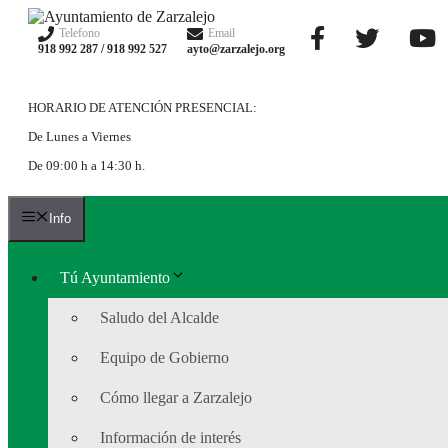
Saltar
al
Telefono
Email
918 992 287 / 918 992 527
ayto@zarzalejo.org
contenido
HORARIO DE ATENCIÓN PRESENCIAL:
De Lunes a Viernes
De 09:00 h a 14:30 h.
Info
Tú Ayuntamiento
Saludo del Alcalde
Equipo de Gobierno
Cómo llegar a Zarzalejo
Información de interés