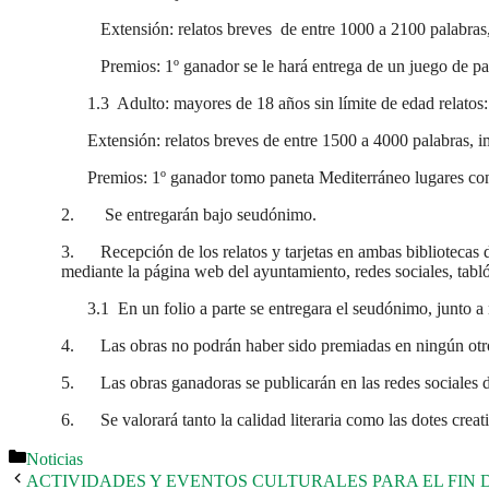
Extensión: relatos breves de entre 1000 a 2100 palabras
Premios: 1º ganador se le hará entrega de un juego de pa
1.3 Adulto: mayores de 18 años sin límite de edad relatos: 
Extensión: relatos breves de entre 1500 a 4000 palabras, 
Premios: 1º ganador tomo paneta Mediterráneo lugares con e
2. Se entregarán bajo seudónimo.
3. Recepción de los relatos y tarjetas en ambas bibliotecas d
mediante la página web del ayuntamiento, redes sociales, tabl
3.1 En un folio a parte se entregara el seudónimo, junto a
4. Las obras no podrán haber sido premiadas en ningún otro c
5. Las obras ganadoras se publicarán en las redes sociales 
6. Se valorará tanto la calidad literaria como las dotes creati
Categorías
Noticias
ACTIVIDADES Y EVENTOS CULTURALES PARA EL FIN 