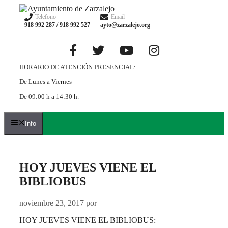
Saltar
al
Telefono
Email
918 992 287 / 918 992 527
ayto@zarzalejo.org
contenido
HORARIO DE ATENCIÓN PRESENCIAL:
De Lunes a Viernes
De 09:00 h a 14:30 h.
Info
HOY JUEVES VIENE EL
BIBLIOBUS
noviembre 23, 2017
por
HOY JUEVES VIENE EL BIBLIOBUS: