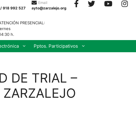
Email
 / 918 992 527
ayto@zarzalejo.org
ATENCIÓN PRESENCIAL:
iernes
14:30 h.
ectrónica
Pptos. Participativos
 DE TRIAL –
– ZARZALEJO