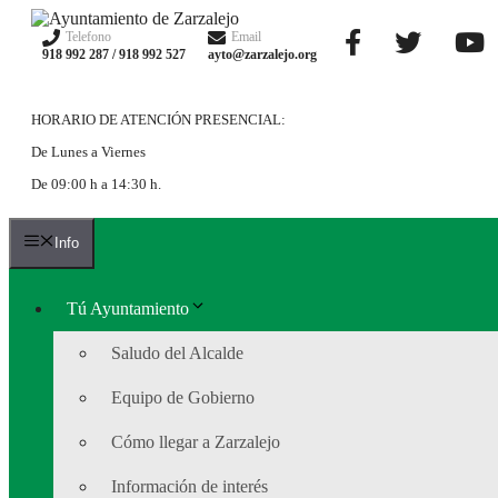
Saltar
al
Telefono
Email
918 992 287 / 918 992 527
ayto@zarzalejo.org
contenido
HORARIO DE ATENCIÓN PRESENCIAL:
De Lunes a Viernes
De 09:00 h a 14:30 h.
Info
Tú Ayuntamiento
Saludo del Alcalde
Equipo de Gobierno
Cómo llegar a Zarzalejo
Información de interés