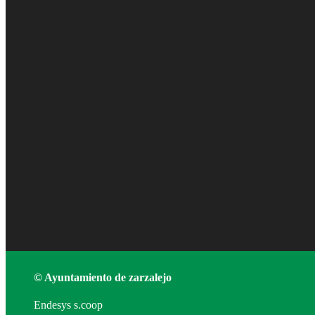
© Ayuntamiento de zarzalejo
Endesys s.coop