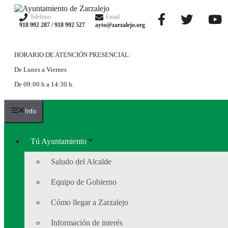
Saltar
al
Telefono
Email
918 992 287 / 918 992 527
ayto@zarzalejo.org
contenido
HORARIO DE ATENCIÓN PRESENCIAL:
De Lunes a Viernes
De 09:00 h a 14:30 h.
Info
Tú Ayuntamiento
Saludo del Alcalde
Equipo de Gobierno
Cómo llegar a Zarzalejo
Información de interés