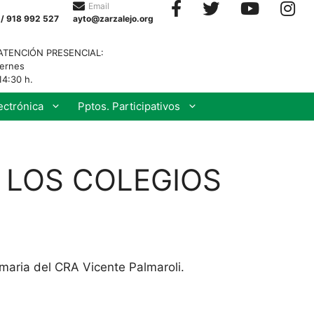
Email
 / 918 992 527
ayto@zarzalejo.org
ATENCIÓN PRESENCIAL:
iernes
14:30 h.
ectrónica
Pptos. Participativos
 LOS COLEGIOS
rimaria del CRA Vicente Palmaroli.