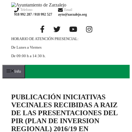
Saltar
al
Telefono
Email
918 992 287 / 918 992 527
ayto@zarzalejo.org
contenido
HORARIO DE ATENCIÓN PRESENCIAL:
De Lunes a Viernes
De 09:00 h a 14:30 h.
Info
PUBLICACIÓN INICIATIVAS
VECINALES RECIBIDAS A RAIZ
DE LAS PRESENTACIONES DEL
PIR (PLAN DE INVERSION
REGIONAL) 2016/19 EN