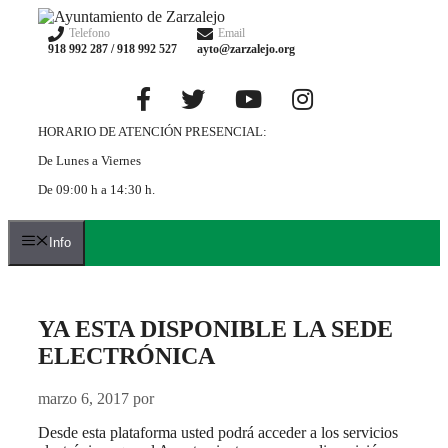
Saltar
al
Telefono
Email
918 992 287 / 918 992 527
ayto@zarzalejo.org
contenido
HORARIO DE ATENCIÓN PRESENCIAL:
De Lunes a Viernes
De 09:00 h a 14:30 h.
Info
YA ESTA DISPONIBLE LA SEDE
ELECTRÓNICA
marzo 6, 2017
por
Desde esta plataforma usted podrá acceder a los servicios