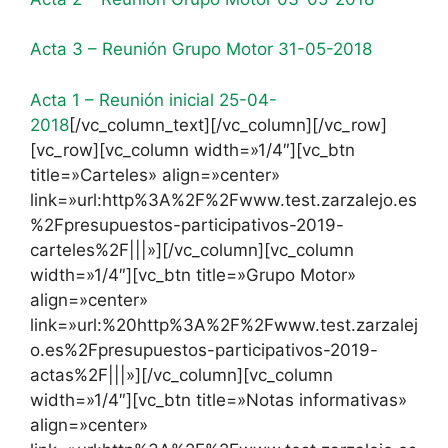
Acta 3 – Reunión Grupo Motor 31-05-2018
Acta 1 – Reunión inicial 25-04-
2018
[/vc_column_text][/vc_column][/vc_row]
[vc_row][vc_column width=»1/4″][vc_btn
title=»Carteles» align=»center»
link=»url:http%3A%2F%2Fwww.test.zarzalejo.es
%2Fpresupuestos-participativos-2019-
carteles%2F|||»][/vc_column][vc_column
width=»1/4″][vc_btn title=»Grupo Motor»
align=»center»
link=»url:%20http%3A%2F%2Fwww.test.zarzalej
o.es%2Fpresupuestos-participativos-2019-
actas%2F|||»][/vc_column][vc_column
width=»1/4″][vc_btn title=»Notas informativas»
align=»center»