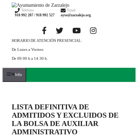
Saltar
al
Telefono
Email
918 992 287 / 918 992 527
ayto@zarzalejo.org
contenido
HORARIO DE ATENCIÓN PRESENCIAL:
De Lunes a Viernes
De 09:00 h a 14:30 h.
Info
LISTA DEFINITIVA DE
ADMITIDOS Y EXCLUIDOS DE
LA BOLSA DE AUXILIAR
ADMINISTRATIVO