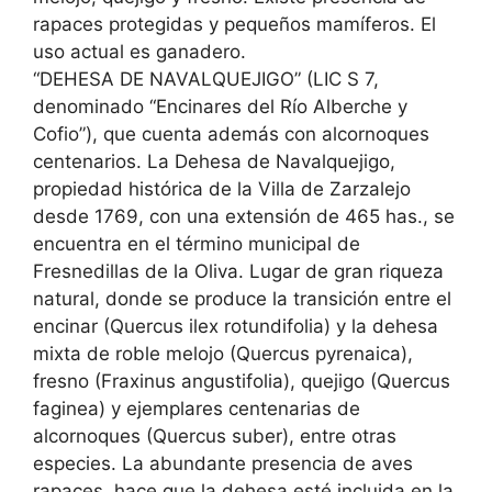
rapaces protegidas y pequeños mamíferos. El
uso actual es ganadero.
“DEHESA DE NAVALQUEJIGO” (LIC S 7,
denominado “Encinares del Río Alberche y
Cofio”), que cuenta además con alcornoques
centenarios. La Dehesa de Navalquejigo,
propiedad histórica de la Villa de Zarzalejo
desde 1769, con una extensión de 465 has., se
encuentra en el término municipal de
Fresnedillas de la Oliva. Lugar de gran riqueza
natural, donde se produce la transición entre el
encinar (Quercus ilex rotundifolia) y la dehesa
mixta de roble melojo (Quercus pyrenaica),
fresno (Fraxinus angustifolia), quejigo (Quercus
faginea) y ejemplares centenarias de
alcornoques (Quercus suber), entre otras
especies. La abundante presencia de aves
rapaces, hace que la dehesa esté incluida en la