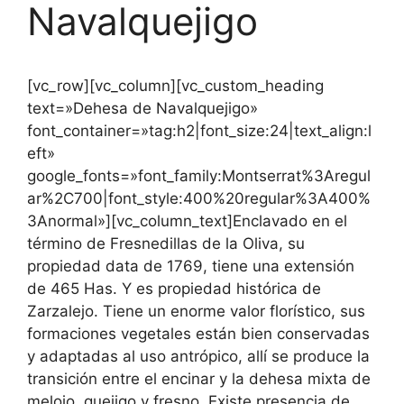
Navalquejigo
[vc_row][vc_column][vc_custom_heading
text=»Dehesa de Navalquejigo»
font_container=»tag:h2|font_size:24|text_align:l
eft»
google_fonts=»font_family:Montserrat%3Aregul
ar%2C700|font_style:400%20regular%3A400%
3Anormal»][vc_column_text]Enclavado en el
término de Fresnedillas de la Oliva, su
propiedad data de 1769, tiene una extensión
de 465 Has. Y es propiedad histórica de
Zarzalejo. Tiene un enorme valor florístico, sus
formaciones vegetales están bien conservadas
y adaptadas al uso antrópico, allí se produce la
transición entre el encinar y la dehesa mixta de
melojo, quejigo y fresno. Existe presencia de