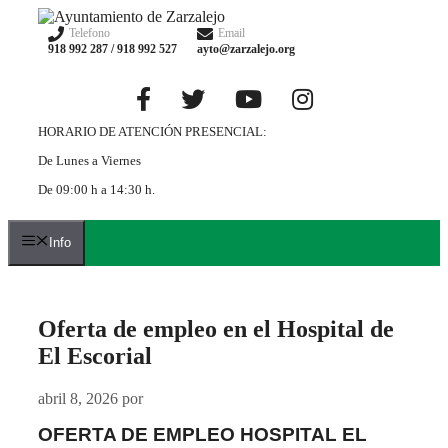
Saltar
al
Telefono
Email
918 992 287 / 918 992 527
ayto@zarzalejo.org
contenido
HORARIO DE ATENCIÓN PRESENCIAL:
De Lunes a Viernes
De 09:00 h a 14:30 h.
Info
Oferta de empleo en el Hospital de
El Escorial
abril 8, 2026
por
OFERTA DE EMPLEO HOSPITAL EL