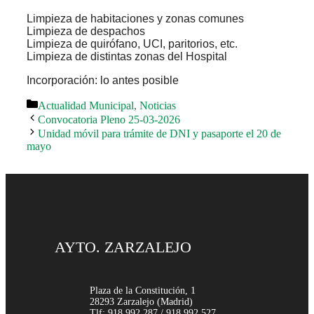
Limpieza de habitaciones y zonas comunes
Limpieza de despachos
Limpieza de quirófano, UCI, paritorios, etc.
Limpieza de distintas zonas del Hospital
Incorporación: lo antes posible
Categorías
Actualidad Municipal
,
Noticias
Convocatoria Pleno 25-03-2026
Unidad móvil para trámite de DNI y pasaporte el 20 de
mayo
AYTO. ZARZALEJO
Plaza de la Constitución, 1
28293 Zarzalejo (Madrid)
Tlf: 918 992 287 / 918 992 527