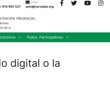
Email
 / 918 992 527
ayto@zarzalejo.org
ATENCIÓN PRESENCIAL:
iernes
14:30 h.
ectrónica
Pptos. Participativos
o digital o la