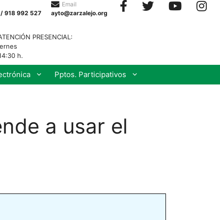
Email
 / 918 992 527
ayto@zarzalejo.org
ATENCIÓN PRESENCIAL:
iernes
14:30 h.
ectrónica
Pptos. Participativos
nde a usar el