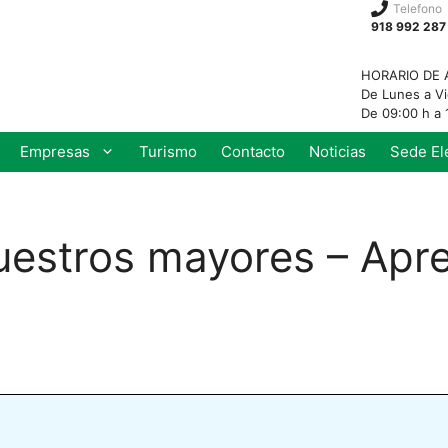
Telefono
918 992 287
HORARIO DE 
De Lunes a V
De 09:00 h a 
Empresas
Turismo
Contacto
Noticias
Sede El
uestros mayores – Apre
a