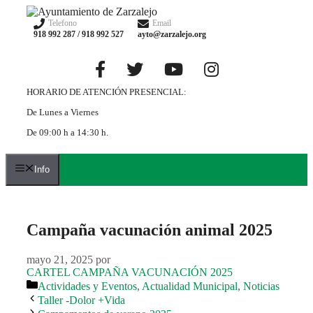
Saltar
al
Telefono
Email
918 992 287 / 918 992 527
ayto@zarzalejo.org
contenido
HORARIO DE ATENCIÓN PRESENCIAL:
De Lunes a Viernes
De 09:00 h a 14:30 h.
Info
Campaña vacunación animal 2025
mayo 21, 2025
por
CARTEL CAMPAÑA VACUNACIÓN 2025
Categorías
Actividades y Eventos
,
Actualidad Municipal
,
Noticias
Taller -Dolor +Vida