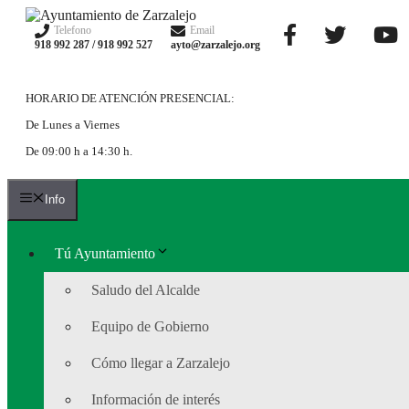
Saltar
al
Telefono
Email
918 992 287 / 918 992 527
ayto@zarzalejo.org
contenido
HORARIO DE ATENCIÓN PRESENCIAL:
De Lunes a Viernes
De 09:00 h a 14:30 h.
Info
Tú Ayuntamiento
Saludo del Alcalde
Equipo de Gobierno
Cómo llegar a Zarzalejo
Información de interés