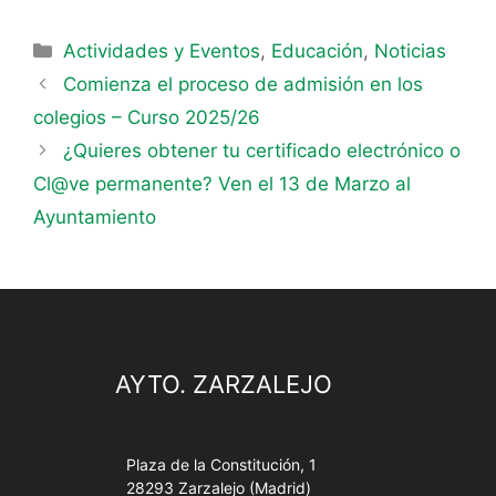
Actividades y Eventos
,
Educación
,
Noticias
Comienza el proceso de admisión en los
colegios – Curso 2025/26
¿Quieres obtener tu certificado electrónico o
Cl@ve permanente? Ven el 13 de Marzo al
Ayuntamiento
AYTO. ZARZALEJO
Plaza de la Constitución, 1
28293 Zarzalejo (Madrid)