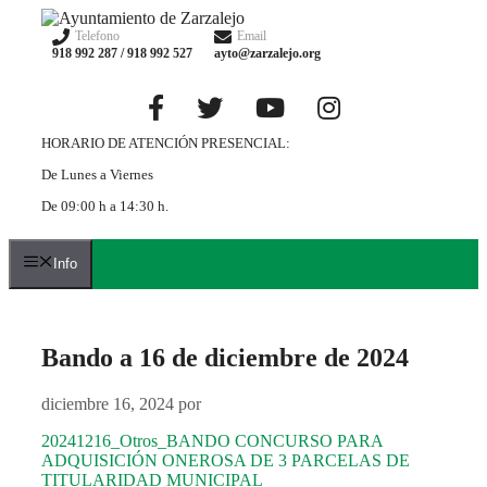
Saltar
al
Telefono
Email
918 992 287 / 918 992 527
ayto@zarzalejo.org
contenido
HORARIO DE ATENCIÓN PRESENCIAL:
De Lunes a Viernes
De 09:00 h a 14:30 h.
Info
Bando a 16 de diciembre de 2024
diciembre 16, 2024
por
20241216_Otros_BANDO CONCURSO PARA
ADQUISICIÓN ONEROSA DE 3 PARCELAS DE
TITULARIDAD MUNICIPAL