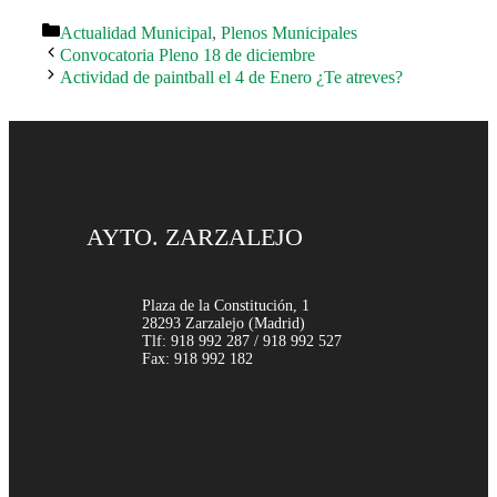
Categorías
Actualidad Municipal
,
Plenos Municipales
Convocatoria Pleno 18 de diciembre
Actividad de paintball el 4 de Enero ¿Te atreves?
AYTO. ZARZALEJO
Plaza de la Constitución, 1
28293 Zarzalejo (Madrid)
Tlf: 918 992 287 / 918 992 527
Fax: 918 992 182