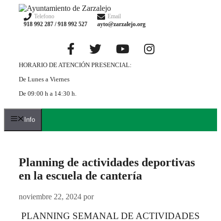
Saltar
al
Telefono
Email
918 992 287 / 918 992 527
ayto@zarzalejo.org
contenido
HORARIO DE ATENCIÓN PRESENCIAL:
De Lunes a Viernes
De 09:00 h a 14:30 h.
Info
Planning de actividades deportivas
en la escuela de cantería
noviembre 22, 2024
por
PLANNING SEMANAL DE ACTIVIDADES